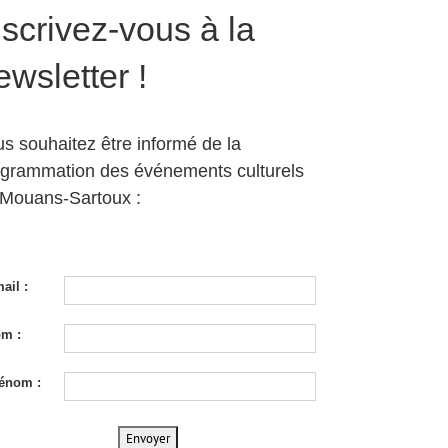
nscrivez-vous à la
ewsletter !
s souhaitez être informé de la
ogrammation des événements culturels
 Mouans-Sartoux :
ail :
m :
énom :