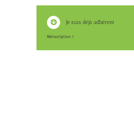
Planning des réunions
Je suis déjà adhérent
de pré-rentrée
Réinscription
Si vous souhaitez vous
inscrire - vous ou votre
enfant - aux activités, venez
les découvrir et prendre tous
les renseignements pour
l’inscription aux réunions de
pré-rentrée… Dates des
réunions de pré-rentrée
2023-2024 au Centre
Culturel des Cèdres. Tous les
cours reprennent à partir du
lundi [...]