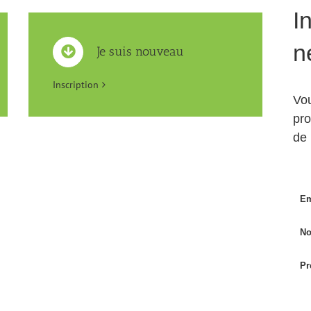
I
n
Je suis nouveau
Inscription
Vou
pr
de
Em
No
Pr