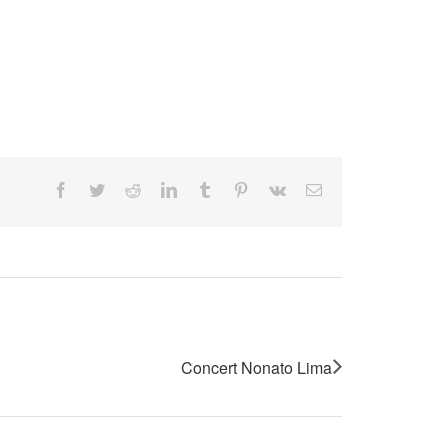
Facebook
Twitter
Reddit
LinkedIn
Tumblr
Pinterest
Vk
Email
Concert Nonato Lima