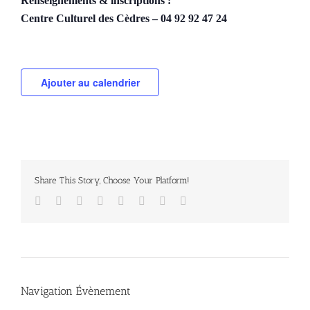
Renseignements & inscriptions :
Centre Culturel des Cèdres – 04 92 92 47 24
Ajouter au calendrier
Share This Story, Choose Your Platform!
Facebook
Twitter
Reddit
LinkedIn
Tumblr
Pinterest
Vk
Email
Navigation Évènement