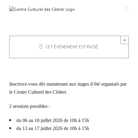
Passer
au
contenu
Stages de théâtre enfants
×
CET ÉVÈNEMENT EST PASSÉ.
6 juillet -10h00
à
17 juillet -15h00
|
180€
Inscrivez-vous dès maintenant aux stages d’été organisés par
le Centre Culturel des Cèdres
2 sessions possibles :
du 06 au 10 juillet 2026 de 10h à 15h
du 13 au 17 juillet 2026 de 10h à 15h