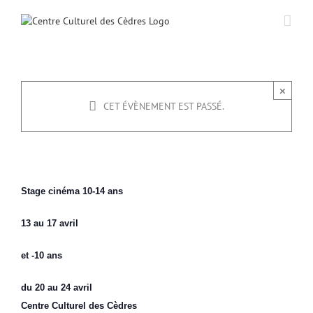
Passer
au
contenu
Stage cinéma enfants
×
CET ÉVÈNEMENT EST PASSÉ.
13 avril -8h30
à
24 avril -12h00
|
190€
Stage cinéma 10-14 ans
13 au 17 avril
et -10 ans
du 20 au 24 avril
Centre Culturel des Cèdres