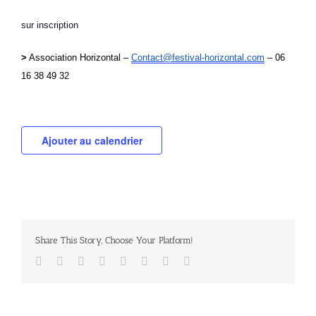
sur inscription
>
Association Horizontal –
Contact@festival-horizontal.com
– 06
16 38 49 32
Ajouter au calendrier
Share This Story, Choose Your Platform!
Facebook
Twitter
Reddit
LinkedIn
Tumblr
Pinterest
Vk
Email