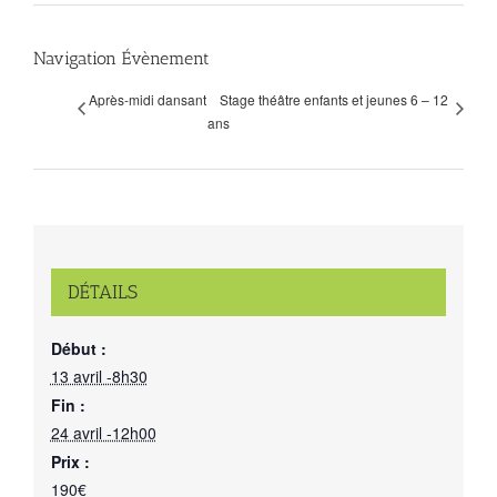
Navigation Évènement
Après-midi dansant
Stage théâtre enfants et jeunes 6 – 12
ans
DÉTAILS
Début :
13 avril -8h30
Fin :
24 avril -12h00
Prix :
190€