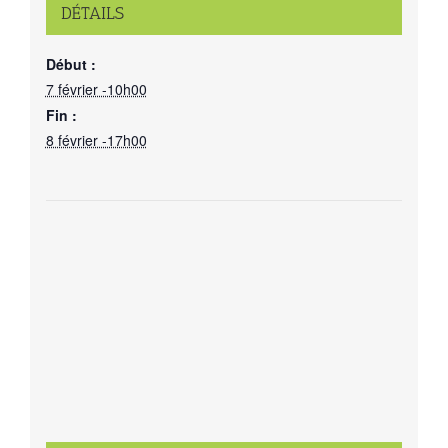
DÉTAILS
Début :
7 février -10h00
Fin :
8 février -17h00