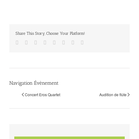
Share This Story, Choose Your Platform!
Facebook
Twitter
Reddit
LinkedIn
Tumblr
Pinterest
Vk
Email
Navigation Évènement
Concert Eros Quartet
Audition de flûte