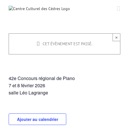
Passer
au
contenu
42e Concours régional de Piano
×
CET ÉVÈNEMENT EST PASSÉ.
7 février -10h00
à
8 février -17h00
42e Concours régional de Piano
7 et 8 février 2026
salle Léo Lagrange
Ajouter au calendrier