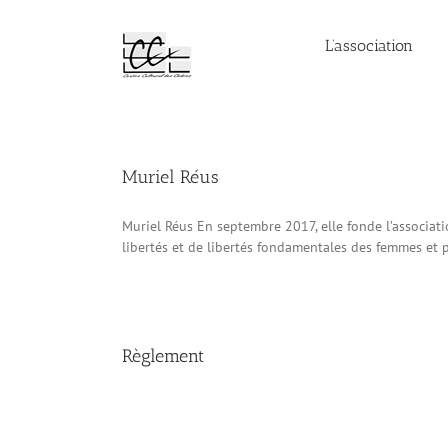
Passer
au
L’association
contenu
Muriel Réus
Muriel Réus En septembre 2017, elle fonde l’associat
libertés et de libertés fondamentales des femmes et po
Règlement