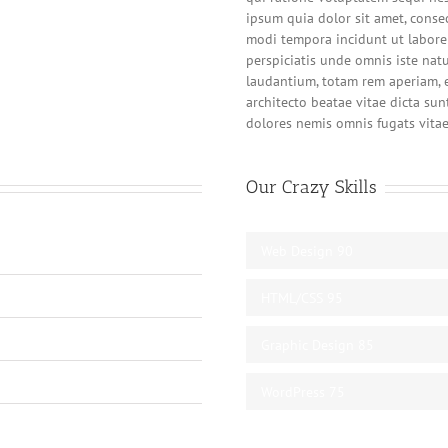
ipsum quia dolor sit amet, conse
modi tempora incidunt ut labor
perspiciatis unde omnis iste na
laudantium, totam rem aperiam, e
architecto beatae vitae dicta sun
dolores nemis omnis fugats vita
Our Crazy Skills
Web Design
90
HTML/CSS
95
Graphic Design
85
WordPress
75