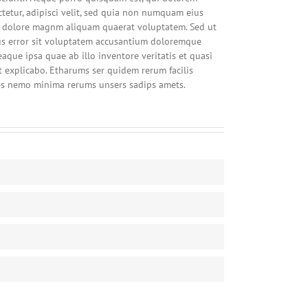
ctetur, adipisci velit, sed quia non numquam eius
e dolore magnm aliquam quaerat voluptatem. Sed ut
tus error sit voluptatem accusantium doloremque
aque ipsa quae ab illo inventore veritatis et quasi
t explicabo. Etharums ser quidem rerum facilis
es nemo minima rerums unsers sadips amets.