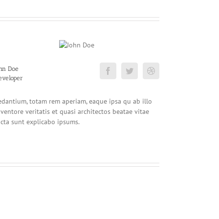
ohn Doe
eveloper
edantium, totam rem aperiam, eaque ipsa qu ab illo
nventore veritatis et quasi architectos beatae vitae
icta sunt explicabo ipsums.