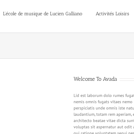
L’école de musique de Lucien Galliano
Activités Loisirs
Welcome To Avada
Lid est laborum dolo rumes fugat
nemis omnis fugats vitaes nemo 
perspiciatis unde omnis iste na
laudantium, totam rem aperiam, e
architecto beatae vitae dicta s
voluptas sit aspernatur aut odit
qui ratione voluptatem sequi ne