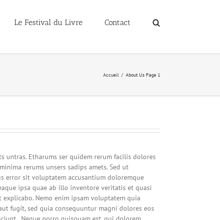
Le Festival du Livre
Contact
Accueil
/
About Us Page 1
s untras. Etharums ser quidem rerum facilis dolores
minima rerums unsers sadips amets. Sed ut
tus error sit voluptatem accusantium doloremque
aque ipsa quae ab illo inventore veritatis et quasi
unt explicabo. Nemo enim ipsam voluptatem quia
 aut fugit, sed quia consequuntur magni dolores eos
sciunt.. Neque porro quisquam est, qui dolorem