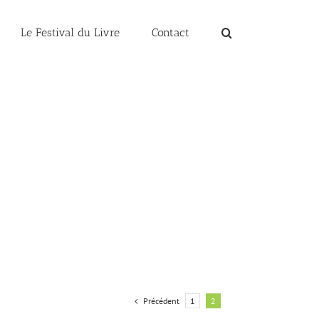
Le Festival du Livre
Contact
tur Malada Lorem
 1
Cat 3
Cat 5
Précédent
1
2