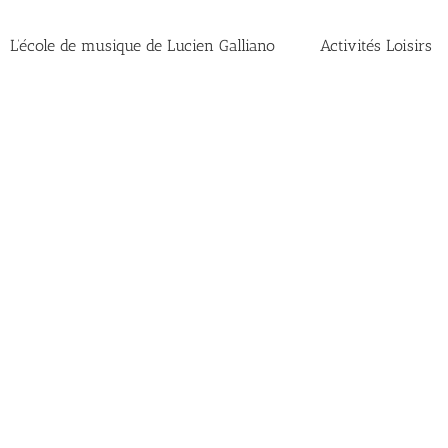
L’école de musique de Lucien Galliano
Activités Loisirs
n Sodales Quam
Nam Viverra Euismod
Curabi
t 1
Cat 3
Cat 4
Cat 1
Cat 2
Cat